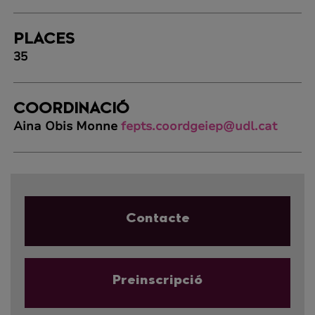
PLACES
35
COORDINACIÓ
Aina Obis Monne
fepts.coordgeiep@udl.cat
Contacte
Preinscripció